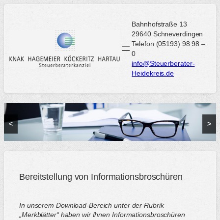
Zum
Inhalt
Bahnhofstraße 13
springen
29640 Schneverdingen
Telefon (05193) 98 98 –
0
info@Steuerberater-
Heidekreis.de
<
>
Bereitstellung von Informationsbroschüren
In unserem Download-Bereich unter der Rubrik
„Merkblätter“ haben wir Ihnen
Informationsbroschüren